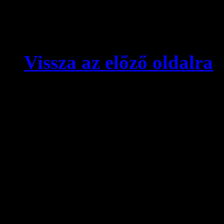
Vissza az előző oldalra
© videokronika.hu. Design
A videokronika.hu minden t
alatt áll. A honlapon elhely
hivatkozással szabadon idé