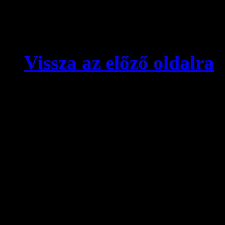
Vissza az előző oldalra
© videokronika.hu. Design
A videokronika.hu minden t
alatt áll. A honlapon elhely
hivatkozással szabadon idé