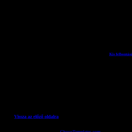
Válasz
Kis felbontás
A
Kis felbontású változat
k
. 
A
Nagy felbontású változat
G
Vissza az előző oldalra
© videokronika.hu. Design by
ChocoTemplates.com