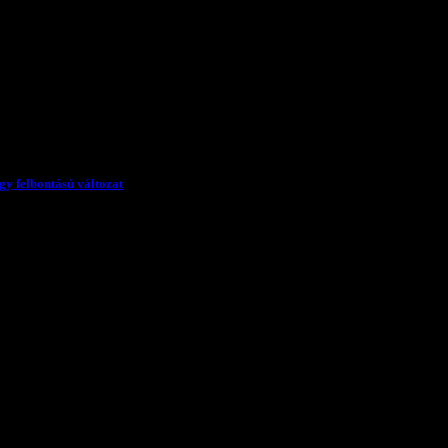
bontás közül
gy felbontású változat
znek.
Ennél a felbontásnál a videó minősége gyengébb de a lejátszás
zetéssel és jó felszereltségű (újabb) számítógéppel rendelkeznek.