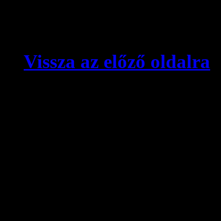
Vissza az előző oldalra
© videokronika.hu. Design
A videokronika.hu minden t
alatt áll. A honlapon elhely
hivatkozással szabadon idé