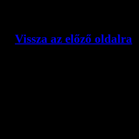
Vissza az előző oldalra
© videokronika.hu. Design
A videokronika.hu minden t
alatt áll. A honlapon elhely
hivatkozással szabadon idé