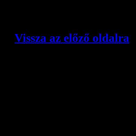
Vissza az előző oldalra
© videokronika.hu. Design
A videokronika.hu minden t
alatt áll. A honlapon elhely
hivatkozással szabadon idé