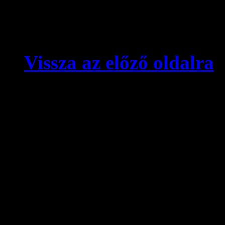
Vissza az előző oldalra
© videokronika.hu. Design
A videokronika.hu minden t
alatt áll. A honlapon elhely
hivatkozással szabadon idé