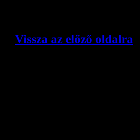
Vissza az előző oldalra
© videokronika.hu. Design
A videokronika.hu minden t
alatt áll. A honlapon elhely
hivatkozással szabadon idé