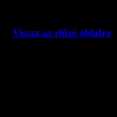
Vissza az előző oldalra
© videokronika.hu. Design
A videokronika.hu minden t
alatt áll. A honlapon elhely
hivatkozással szabadon idé