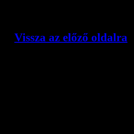
Vissza az előző oldalra
© videokronika.hu. Design
A videokronika.hu minden t
alatt áll. A honlapon elhely
hivatkozással szabadon idé