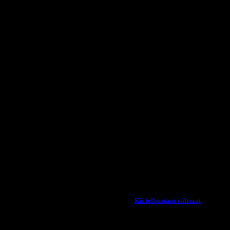
Válaszon az Ön inte
megfelel
Kis felbontású változat