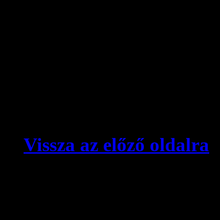
Azoknak ajánljuk 
Kis felbontású változat
videó minősége gy
. . .
Azoknak ajánljuk a
Nagy felbontású változat
(újabb) számítóg
akadozni fog!
Vissza az előző oldalra
© videokronika.hu. Design