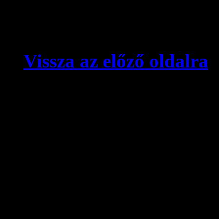
Vissza az előző oldalra
© videokronika.hu. Design
A videokronika.hu minden t
alatt áll. A honlapon elhely
hivatkozással szabadon idé