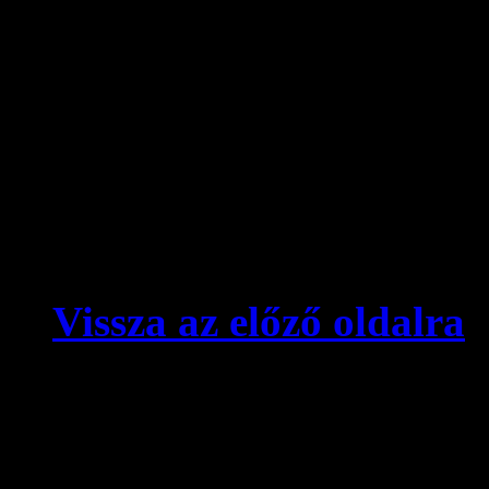
Azoknak ajánljuk 
Kis felbontású változat
videó minősége gy
. . .
Azoknak ajánljuk a
Nagy felbontású változat
(újabb) számítóg
akadozni fog!
Vissza az előző oldalra
© videokronika.hu. Design