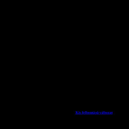
Válaszon az Ön inte
megfelel
Kis felbontású változat