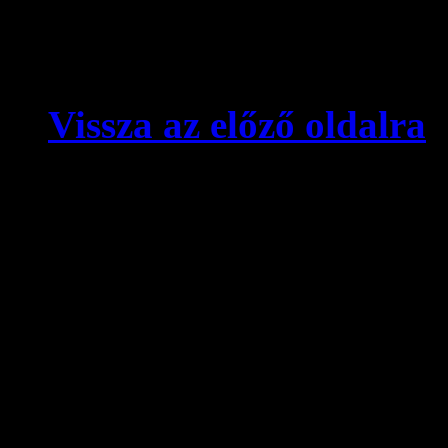
Vissza az előző oldalra
© videokronika.hu. Design
A videokronika.hu minden t
alatt áll. A honlapon elhely
hivatkozással szabadon idé