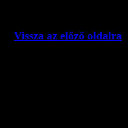
Vissza az előző oldalra
© videokronika.hu. Design
A videokronika.hu minden t
alatt áll. A honlapon elhely
hivatkozással szabadon idé