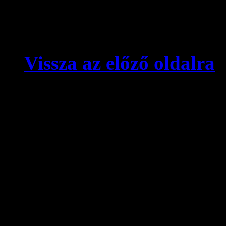
Vissza az előző oldalra
© videokronika.hu. Design
A videokronika.hu minden t
alatt áll. A honlapon elhely
hivatkozással szabadon idé