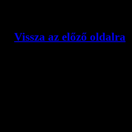
Vissza az előző oldalra
© videokronika.hu. Design
A videokronika.hu minden t
alatt áll. A honlapon elhely
hivatkozással szabadon idé