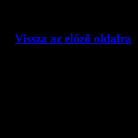
Vissza az előző oldalra
© videokronika.hu. Design
A videokronika.hu minden t
alatt áll. A honlapon elhely
hivatkozással szabadon idé